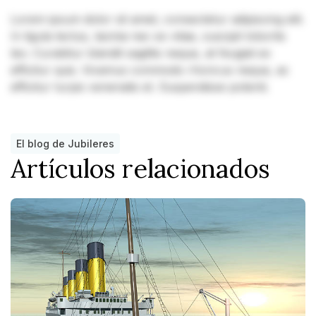
Lorem ipsum dolor sit amet, consectetur adipiscing elit.
In ligula lectus, lacinia nec ex vitae, suscipit lobortis
leo. Curabitur blandit sagittis neque, at feugiat ex
efficitur quis. Vivamus commodo rhoncus neque, ac
efficitur turpis venenatis et. Suspendisse potenti.
El blog de Jubileres
Artículos relacionados