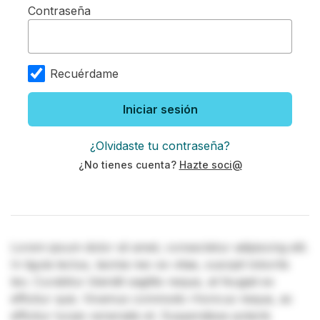
Contraseña
Recuérdame
Iniciar sesión
¿Olvidaste tu contraseña?
¿No tienes cuenta?
Hazte soci@
Lorem ipsum dolor sit amet, consectetur adipiscing elit.
In ligula lectus, lacinia nec ex vitae, suscipit lobortis
leo. Curabitur blandit sagittis neque, at feugiat ex
efficitur quis. Vivamus commodo rhoncus neque, ac
efficitur turpis venenatis et. Suspendisse potenti.