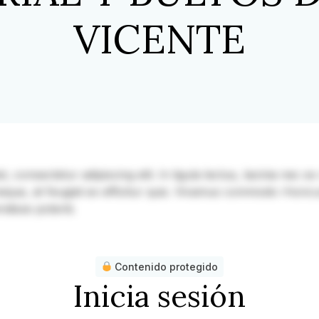
VICENTE
consectetur adipiscing elit. In ligula lectus, lacinia nec ex v
 neque, at feugiat ex efficitur quis. Vivamus commodo rhoncu
ndisse potenti.
Contenido protegido
Inicia sesión