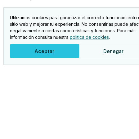
Utilizamos cookies para garantizar el correcto funcionamiento 
sitio web y mejorar tu experiencia. No consentirlas puede afec
negativamente a ciertas características y funciones. Para más
información consulta nuestra
política de cookies
.
Aceptar
Denegar
Act
Foto
Asociación Jubileres Bancaja.
Club
Clu
Viaj
Jubi
Sen