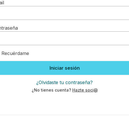
il
ntraseña
Recuérdame
Iniciar sesión
¿Olvidaste tu contraseña?
¿No tienes cuenta?
Hazte soci@