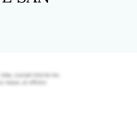
itae, suscipit lobortis leo.
s neque, ac efficitur