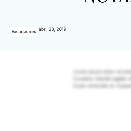
abril 23, 2019
Excursiones
Lorem ipsum dolor sit amet, 
Curabitur blandit sagittis
turpis venenatis et. Suspe