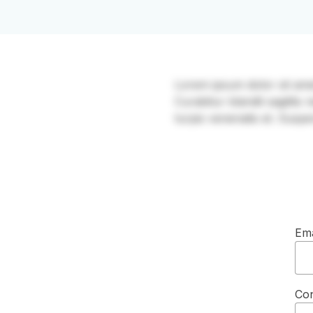
Lorem ipsum dolor sit amet, 
Curabitur blandit sagittis
turpis venenatis et. Suspe
Ema
Co