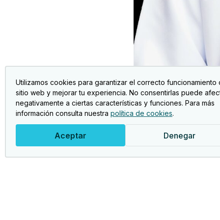
septiembre 25, 2019
Utilizamos cookies para garantizar el correcto funcionamiento 
Seguros
sitio web y mejorar tu experiencia. No consentirlas puede afec
SEGURO DE SALUD «ADESLAS SENIORS»
negativamente a ciertas características y funciones. Para más
información consulta nuestra
política de cookies
.
Aceptar
Denegar