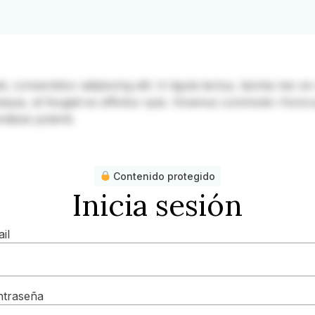
consectetur adipiscing elit. In ligula lectus, lacinia nec ex v
 neque, at feugiat ex efficitur quis. Vivamus commodo rhoncu
ndisse potenti.
Contenido protegido
Inicia sesión
il
ntraseña