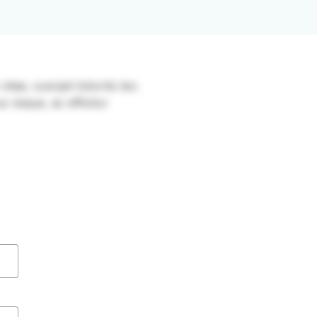
itae, suscipit lobortis leo.
s neque, ac efficitur