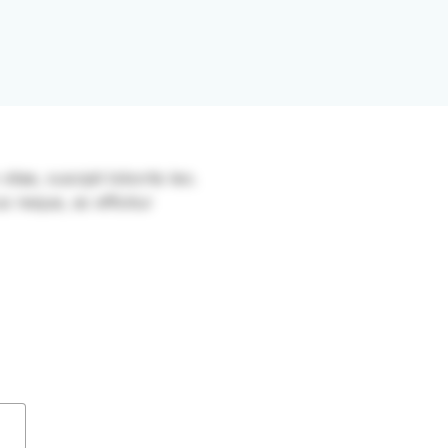
itae, suscipit lobortis leo.
s neque, ac efficitur