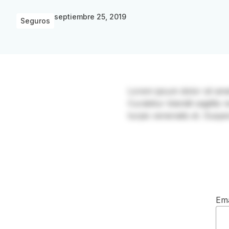
septiembre 25, 2019
Seguros
Lorem ipsum dolor sit amet, 
Curabitur blandit sagittis
turpis venenatis et. Suspe
Ema