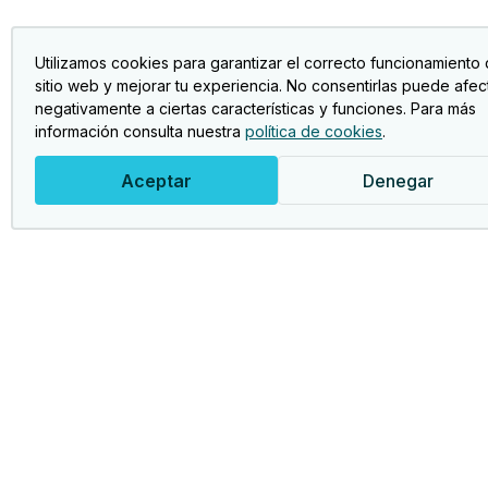
Utilizamos cookies para garantizar el correcto funcionamiento 
sitio web y mejorar tu experiencia. No consentirlas puede afec
negativamente a ciertas características y funciones. Para más
información consulta nuestra
política de cookies
.
Aceptar
Denegar
Act
Foto
Asociación Jubileres Bancaja.
Club
Clu
Viaj
Jubi