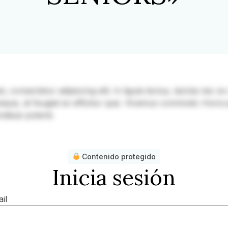
consectetur adipiscing elit. In ligula lectus, lacinia nec ex v
 neque, at feugiat ex efficitur quis. Vivamus commodo rhoncu
ndisse potenti.
Contenido protegido
Inicia sesión
il