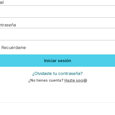
il
ntraseña
Recuérdame
Iniciar sesión
¿Olvidaste tu contraseña?
¿No tienes cuenta?
Hazte soci@