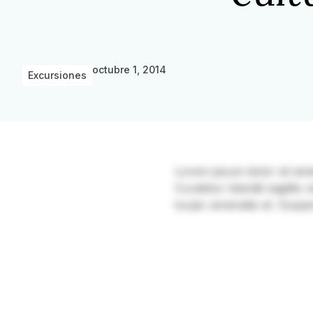
octubre 1, 2014
Excursiones
Lorem ipsum dolor sit amet, 
Curabitur blandit sagittis
turpis venenatis et. Suspe