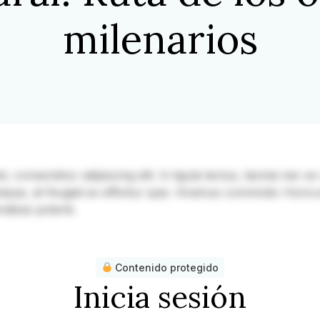
milenarios
consectetur adipiscing elit. In ligula lectus, lacinia nec ex v
 neque, at feugiat ex efficitur quis. Vivamus commodo rhoncu
ndisse potenti.
Contenido protegido
Inicia sesión