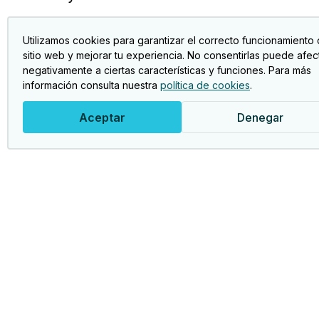
Utilizamos cookies para garantizar el correcto funcionamiento 
sitio web y mejorar tu experiencia. No consentirlas puede afec
negativamente a ciertas características y funciones. Para más
información consulta nuestra
política de cookies
.
Aceptar
Denegar
Act
Foto
Asociación Jubileres Bancaja.
Club
Clu
Viaj
Jubi
Sen