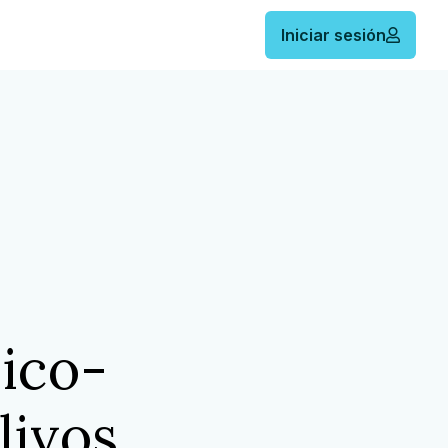
Iniciar sesión
ico-
livos