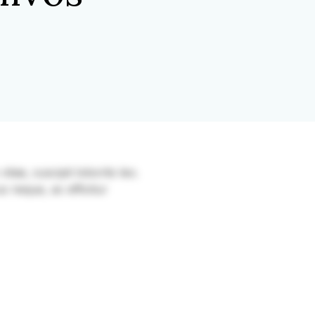
itae, suscipit lobortis leo.
s neque, ac efficitur