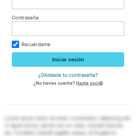
Contraseña
Recuérdame
Iniciar sesión
¿Olvidaste tu contraseña?
¿No tienes cuenta?
Hazte soci@
Lorem ipsum dolor sit amet, consectetur adipiscing elit.
In ligula lectus, lacinia nec ex vitae, suscipit lobortis
leo. Curabitur blandit sagittis neque, at feugiat ex