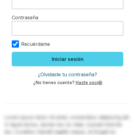
Contraseña
Recuérdame
Iniciar sesión
¿Olvidaste tu contraseña?
¿No tienes cuenta?
Hazte soci@
Lorem ipsum dolor sit amet, consectetur adipiscing elit.
In ligula lectus, lacinia nec ex vitae, suscipit lobortis
leo. Curabitur blandit sagittis neque, at feugiat ex