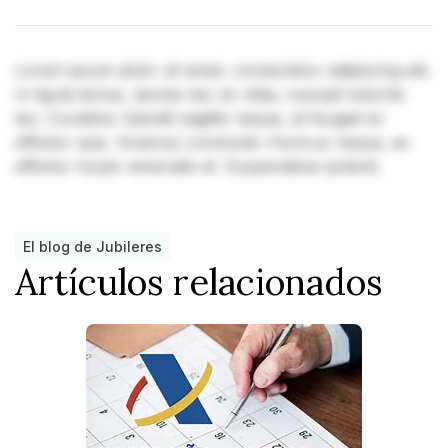
Lorem ipsum dolor sit amet, consectetur adipiscing elit.
In ligula lectus, lacinia nec ex vitae, suscipit lobortis
leo. Curabitur blandit sagittis neque, at feugiat ex
efficitur quis. Vivamus commodo rhoncus neque, ac
efficitur turpis venenatis et. Suspendisse potenti.
El blog de Jubileres
Artículos relacionados