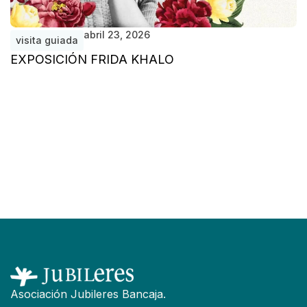
abril 23, 2026
visita guiada
EXPOSICIÓN FRIDA KHALO
v
V
D
Asociación Jubileres Bancaja.