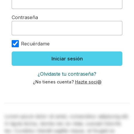
Contraseña
Recuérdame
Iniciar sesión
¿Olvidaste tu contraseña?
¿No tienes cuenta?
Hazte soci@
Lorem ipsum dolor sit amet, consectetur adipiscing elit.
In ligula lectus, lacinia nec ex vitae, suscipit lobortis
leo. Curabitur blandit sagittis neque, at feugiat ex