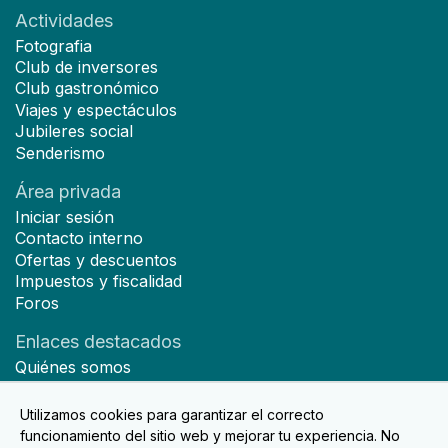
Actividades
Fotografia
Club de inversores
Club gastronómico
Viajes y espectáculos
Jubileres social
Senderismo
Área privada
Iniciar sesión
Contacto interno
Ofertas y descuentos
Impuestos y fiscalidad
Foros
Enlaces destacados
Quiénes somos
Hazte socio
Noticias
Utilizamos cookies para garantizar el correcto
Contacto
funcionamiento del sitio web y mejorar tu experiencia. No