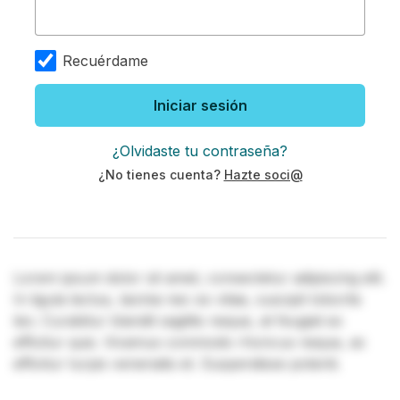
Recuérdame
Iniciar sesión
¿Olvidaste tu contraseña?
¿No tienes cuenta?
Hazte soci@
Lorem ipsum dolor sit amet, consectetur adipiscing elit.
In ligula lectus, lacinia nec ex vitae, suscipit lobortis
leo. Curabitur blandit sagittis neque, at feugiat ex
efficitur quis. Vivamus commodo rhoncus neque, ac
efficitur turpis venenatis et. Suspendisse potenti.