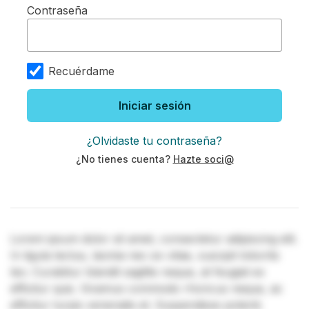
Contraseña
Recuérdame
Iniciar sesión
¿Olvidaste tu contraseña?
¿No tienes cuenta?
Hazte soci@
Lorem ipsum dolor sit amet, consectetur adipiscing elit.
In ligula lectus, lacinia nec ex vitae, suscipit lobortis
leo. Curabitur blandit sagittis neque, at feugiat ex
efficitur quis. Vivamus commodo rhoncus neque, ac
efficitur turpis venenatis et. Suspendisse potenti.