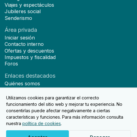
Viajes y espectáculos
Jubileres social
Senderismo
Área privada
Iniciar sesión
Contacto interno
Ofertas y descuentos
Impuestos y fiscalidad
Foros
Enlaces destacados
Quiénes somos
Hazte socio
Noticias
Utilizamos cookies para garantizar el correcto
Contacto
funcionamiento del sitio web y mejorar tu experiencia. No
consentirlas puede afectar negativamente a ciertas
características y funciones. Para más información consulta
nuestra
política de cookies
.
2026© Diseñado y desarrollado por Doko Studio.
Aviso Legal
Política de privacidad