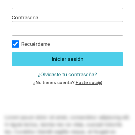
Contraseña
Recuérdame
Iniciar sesión
¿Olvidaste tu contraseña?
¿No tienes cuenta?
Hazte soci@
Lorem ipsum dolor sit amet, consectetur adipiscing elit.
In ligula lectus, lacinia nec ex vitae, suscipit lobortis
leo. Curabitur blandit sagittis neque, at feugiat ex