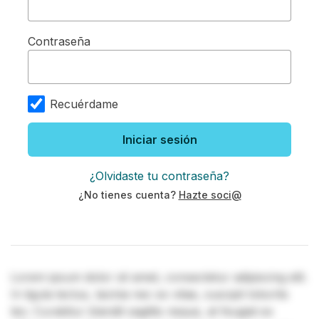
Contraseña
Recuérdame
Iniciar sesión
¿Olvidaste tu contraseña?
¿No tienes cuenta?
Hazte soci@
Lorem ipsum dolor sit amet, consectetur adipiscing elit.
In ligula lectus, lacinia nec ex vitae, suscipit lobortis
leo. Curabitur blandit sagittis neque, at feugiat ex