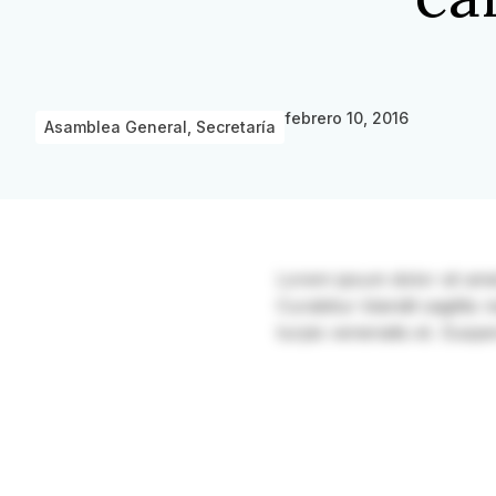
febrero 10, 2016
Asamblea General
,
Secretaría
Lorem ipsum dolor sit amet, 
Curabitur blandit sagittis
turpis venenatis et. Suspe