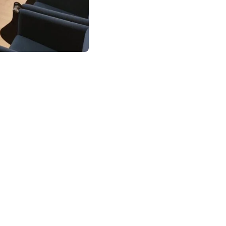
Enlaces destacados
Quiénes somos
Hazte socio