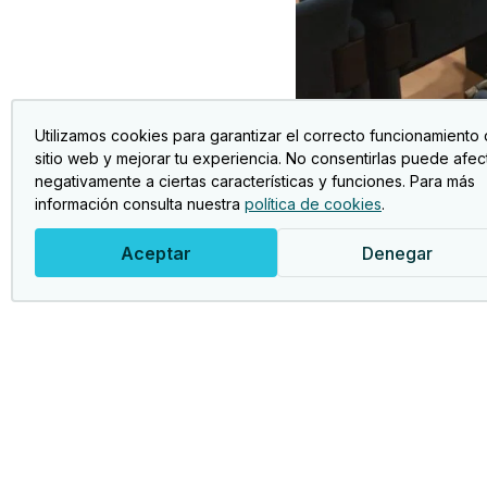
febrero 26, 2026
Asamblea General
Utilizamos cookies para garantizar el correcto funcionamiento 
Celebrada la Asamblea General de 2026
sitio web y mejorar tu experiencia. No consentirlas puede afec
negativamente a ciertas características y funciones. Para más
información consulta nuestra
política de cookies
.
Aceptar
Denegar
Act
Foto
Asociación Jubileres Bancaja.
Club