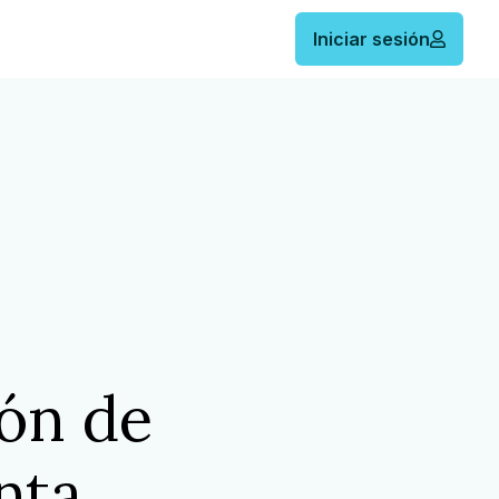
Iniciar sesión
ón de
nta