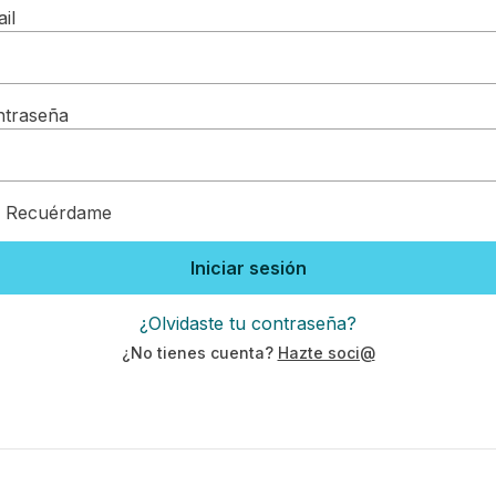
il
ntraseña
Recuérdame
Iniciar sesión
¿Olvidaste tu contraseña?
¿No tienes cuenta?
Hazte soci@