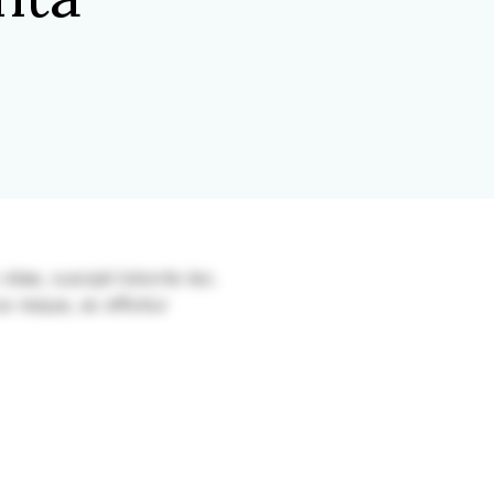
itae, suscipit lobortis leo.
s neque, ac efficitur