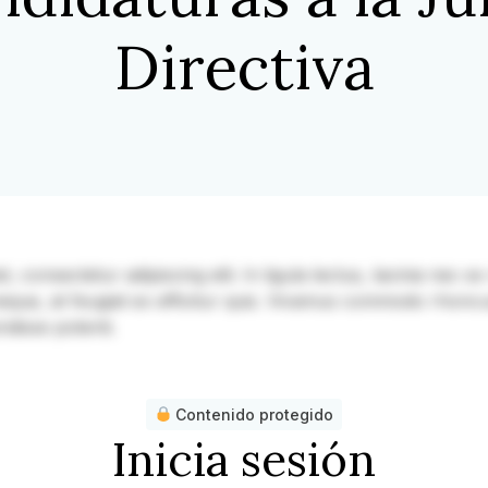
Directiva
consectetur adipiscing elit. In ligula lectus, lacinia nec ex v
 neque, at feugiat ex efficitur quis. Vivamus commodo rhoncu
ndisse potenti.
Contenido protegido
Inicia sesión