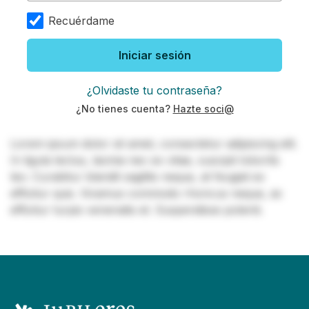
Recuérdame
Iniciar sesión
¿Olvidaste tu contraseña?
¿No tienes cuenta?
Hazte soci@
Lorem ipsum dolor sit amet, consectetur adipiscing elit.
In ligula lectus, lacinia nec ex vitae, suscipit lobortis
leo. Curabitur blandit sagittis neque, at feugiat ex
efficitur quis. Vivamus commodo rhoncus neque, ac
efficitur turpis venenatis et. Suspendisse potenti.