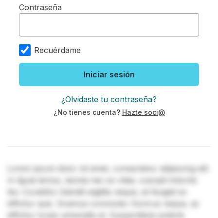
Contraseña
Recuérdame
Iniciar sesión
¿Olvidaste tu contraseña?
¿No tienes cuenta?
Hazte soci@
Lorem ipsum dolor sit amet, consectetur adipiscing elit.
In ligula lectus, lacinia nec ex vitae, suscipit lobortis
leo. Curabitur blandit sagittis neque, at feugiat ex
efficitur quis. Vivamus commodo rhoncus neque, ac
efficitur turpis venenatis et. Suspendisse potenti.