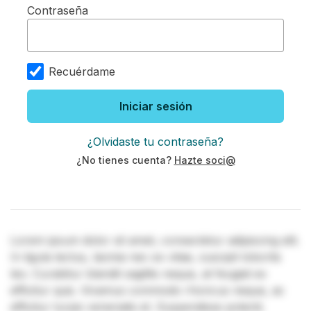
Contraseña
Recuérdame
Iniciar sesión
¿Olvidaste tu contraseña?
¿No tienes cuenta?
Hazte soci@
Lorem ipsum dolor sit amet, consectetur adipiscing elit.
In ligula lectus, lacinia nec ex vitae, suscipit lobortis
leo. Curabitur blandit sagittis neque, at feugiat ex
efficitur quis. Vivamus commodo rhoncus neque, ac
efficitur turpis venenatis et. Suspendisse potenti.