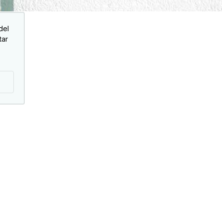
del
tar
ividades
Área privada
grafia
Iniciar sesión
 de inversores
Contacto interno
b gastronómico
Ofertas y descuentos
es y espectáculos
Impuestos y fiscalidad
leres social
Foros