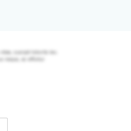
itae, suscipit lobortis leo.
s neque, ac efficitur