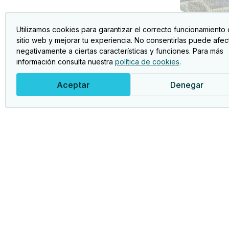
marzo 1, 2026
Espectáculos
Utilizamos cookies para garantizar el correcto funcionamiento 
MAMMA MIA. 23 abril
sitio web y mejorar tu experiencia. No consentirlas puede afec
negativamente a ciertas características y funciones. Para más
información consulta nuestra
política de cookies
.
Aceptar
Denegar
Act
Foto
Asociación Jubileres Bancaja.
Club
Clu
Viaj
Jubi