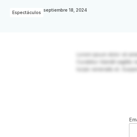
septiembre 18, 2024
Espectáculos
Lorem ipsum dolor sit amet, 
Curabitur blandit sagittis
turpis venenatis et. Suspe
Ema