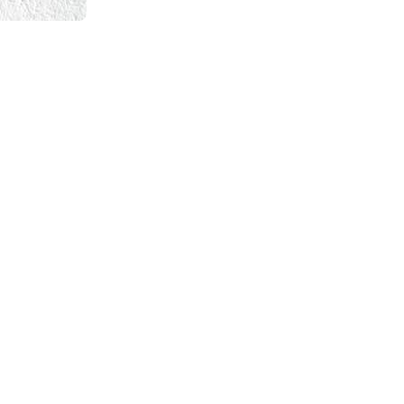
Enlaces destacados
Quiénes somos
Hazte socio
Noticias
Contacto