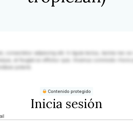
consectetur adipiscing elit. In ligula lectus, lacinia nec ex v
 neque, at feugiat ex efficitur quis. Vivamus commodo rhoncu
ndisse potenti.
Contenido protegido
Inicia sesión
il