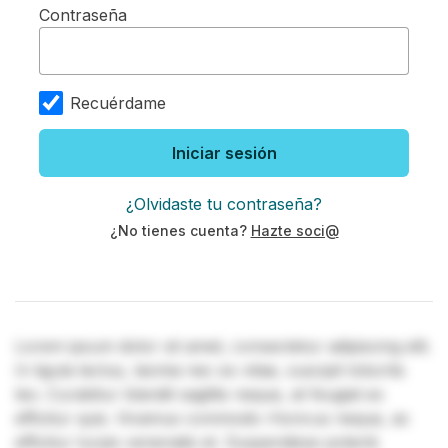
Contraseña
Recuérdame
Iniciar sesión
¿Olvidaste tu contraseña?
¿No tienes cuenta?
Hazte soci@
Lorem ipsum dolor sit amet, consectetur adipiscing elit.
In ligula lectus, lacinia nec ex vitae, suscipit lobortis
leo. Curabitur blandit sagittis neque, at feugiat ex
efficitur quis. Vivamus commodo rhoncus neque, ac
efficitur turpis venenatis et. Suspendisse potenti.