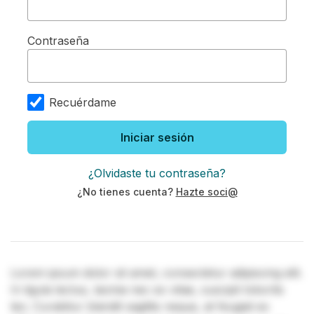
Contraseña
Recuérdame
Iniciar sesión
¿Olvidaste tu contraseña?
¿No tienes cuenta?
Hazte soci@
Lorem ipsum dolor sit amet, consectetur adipiscing elit.
In ligula lectus, lacinia nec ex vitae, suscipit lobortis
leo. Curabitur blandit sagittis neque, at feugiat ex