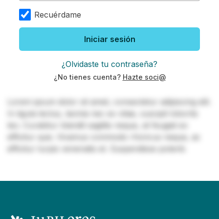
Recuérdame
Iniciar sesión
¿Olvidaste tu contraseña?
¿No tienes cuenta?
Hazte soci@
Lorem ipsum dolor sit amet, consectetur adipiscing elit.
In ligula lectus, lacinia nec ex vitae, suscipit lobortis
leo. Curabitur blandit sagittis neque, at feugiat ex
efficitur quis. Vivamus commodo rhoncus neque, ac
efficitur turpis venenatis et. Suspendisse potenti.