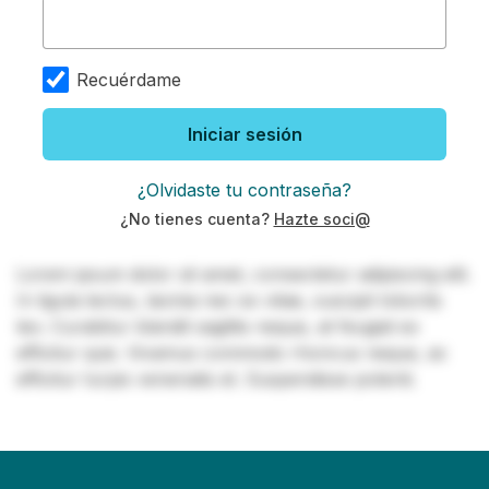
Recuérdame
Iniciar sesión
¿Olvidaste tu contraseña?
¿No tienes cuenta?
Hazte soci@
Lorem ipsum dolor sit amet, consectetur adipiscing elit.
In ligula lectus, lacinia nec ex vitae, suscipit lobortis
leo. Curabitur blandit sagittis neque, at feugiat ex
efficitur quis. Vivamus commodo rhoncus neque, ac
efficitur turpis venenatis et. Suspendisse potenti.