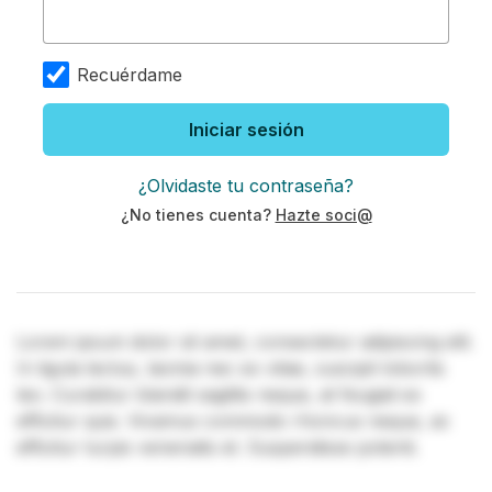
Recuérdame
Iniciar sesión
¿Olvidaste tu contraseña?
¿No tienes cuenta?
Hazte soci@
Lorem ipsum dolor sit amet, consectetur adipiscing elit.
In ligula lectus, lacinia nec ex vitae, suscipit lobortis
leo. Curabitur blandit sagittis neque, at feugiat ex
efficitur quis. Vivamus commodo rhoncus neque, ac
efficitur turpis venenatis et. Suspendisse potenti.