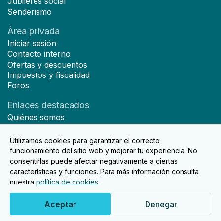
Jubileres social
Senderismo
Área privada
Iniciar sesión
Contacto interno
Ofertas y descuentos
Impuestos y fiscalidad
Foros
Enlaces destacados
Quiénes somos
Hazte socio
Noticias
Utilizamos cookies para garantizar el correcto
Contacto
funcionamiento del sitio web y mejorar tu experiencia. No
consentirlas puede afectar negativamente a ciertas
características y funciones. Para más información consulta
nuestra
política de cookies
.
2026© Diseñado y desarrollado por Doko Studio.
Aviso Legal
Política de privacidad
Aceptar
Denegar
Política de cookies