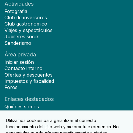
Actividades
Fotografia
Club de inversores
Club gastronómico
Viajes y espectáculos
Jubileres social
Senderismo
Área privada
Iniciar sesión
Contacto interno
Ofertas y descuentos
Impuestos y fiscalidad
Foros
Enlaces destacados
Quiénes somos
Hazte socio
Noticias
Utilizamos cookies para garantizar el correcto
Contacto
funcionamiento del sitio web y mejorar tu experiencia. No
consentirlas puede afectar negativamente a ciertas