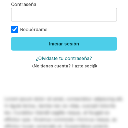
Contraseña
Recuérdame
Iniciar sesión
¿Olvidaste tu contraseña?
¿No tienes cuenta?
Hazte soci@
Lorem ipsum dolor sit amet, consectetur adipiscing elit.
In ligula lectus, lacinia nec ex vitae, suscipit lobortis
leo. Curabitur blandit sagittis neque, at feugiat ex
efficitur quis. Vivamus commodo rhoncus neque, ac
efficitur turpis venenatis et. Suspendisse potenti.