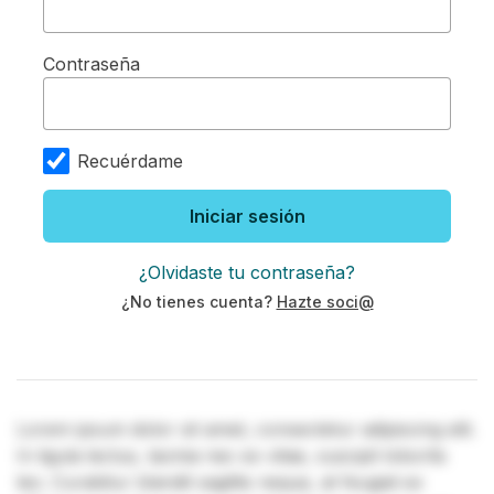
Contraseña
Recuérdame
Iniciar sesión
¿Olvidaste tu contraseña?
¿No tienes cuenta?
Hazte soci@
Lorem ipsum dolor sit amet, consectetur adipiscing elit.
In ligula lectus, lacinia nec ex vitae, suscipit lobortis
leo. Curabitur blandit sagittis neque, at feugiat ex