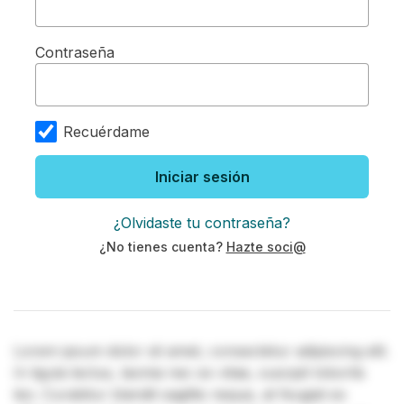
Contraseña
Recuérdame
Iniciar sesión
¿Olvidaste tu contraseña?
¿No tienes cuenta?
Hazte soci@
Lorem ipsum dolor sit amet, consectetur adipiscing elit.
In ligula lectus, lacinia nec ex vitae, suscipit lobortis
leo. Curabitur blandit sagittis neque, at feugiat ex