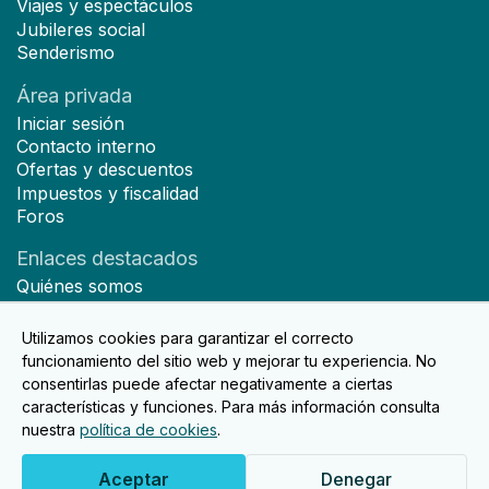
Viajes y espectáculos
Jubileres social
Senderismo
Área privada
Iniciar sesión
Contacto interno
Ofertas y descuentos
Impuestos y fiscalidad
Foros
Enlaces destacados
Quiénes somos
Hazte socio
Noticias
Utilizamos cookies para garantizar el correcto
Contacto
funcionamiento del sitio web y mejorar tu experiencia. No
consentirlas puede afectar negativamente a ciertas
características y funciones. Para más información consulta
nuestra
política de cookies
.
2026© Diseñado y desarrollado por Doko Studio.
Aviso Legal
Política de privacidad
Aceptar
Denegar