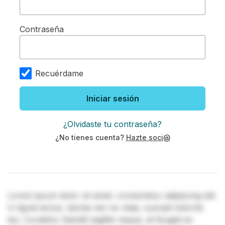
Contraseña
Recuérdame
Iniciar sesión
¿Olvidaste tu contraseña?
¿No tienes cuenta?
Hazte soci@
Lorem ipsum dolor sit amet, consectetur adipiscing elit.
In ligula lectus, lacinia nec ex vitae, suscipit lobortis
leo. Curabitur blandit sagittis neque, at feugiat ex